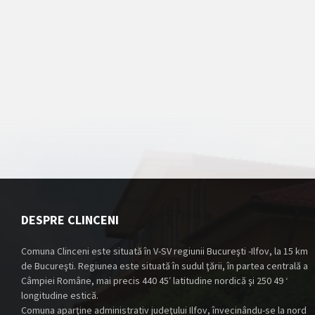
DESPRE CLINCENI
Comuna Clinceni este situată în V-SV regiunii Bucureşti -Ilfov, la 15 km
de Bucureşti. Regiunea este situată în sudul ţării, în partea centrală a
Câmpiei Române, mai precis 440 45′ latitudine nordică şi 250 49 ‘
longitudine estică.
Comuna aparţine administrativ judeţului Ilfov, învecinându-se la nord