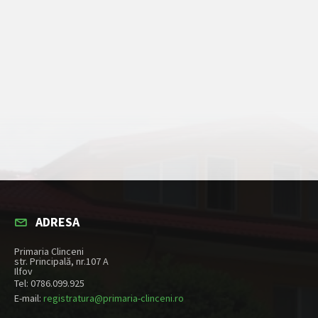
ADRESA
Primaria Clinceni
str. Principală, nr.107 A
Ilfov
Tel: 0786.099.925
E-mail:
registratura@primaria-clinceni.ro