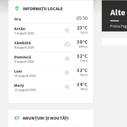
INFORMAȚII LOCALE
Alt
05:50
Ora
Prima Pag
23°C
Astăzi
1m/s
7 august 2026
30°C
Sâmbătă
10m/s
8 august 2026
32°C
Duminică
7m/s
9 august 2026
32°C
Luni
3m/s
10 august 2026
34°C
Marţi
3m/s
11 august 2026
ANUNȚURI ȘI NOUTĂȚI