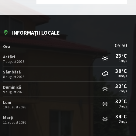
INFORMAȚII LOCALE
05:50
Ora
23°C
Astăzi
1m/s
7 august 2026
30°C
Sâmbătă
10m/s
8 august 2026
32°C
Duminică
7m/s
9 august 2026
32°C
Luni
3m/s
10 august 2026
34°C
Marţi
3m/s
11 august 2026