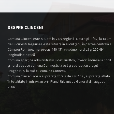
DESPRE CLINCENI
Comuna Clinceni este situată în V-SV regiunii Bucureşti -Ilfov, la 15 km
de Bucureşti. Regiunea este situată în sudul ţării, în partea centrală a
Câmpiei Române, mai precis 440 45′ latitudine nordică şi 250 49 ‘
longitudine estică.
Comuna aparţine administrativ judeţului Ilfov, învecinându-se la nord
şi nord-vest cu comuna Domneşti, la est şi sud-est cu oraşul
Bragadiru şi la sud cu comuna Cornetu.
Comuna Clinceni are o suprafaţă totală de 2367 ha , suprafaţă aflată
în totalitate în intravilan prin Planul Urbanistic General din august
2006