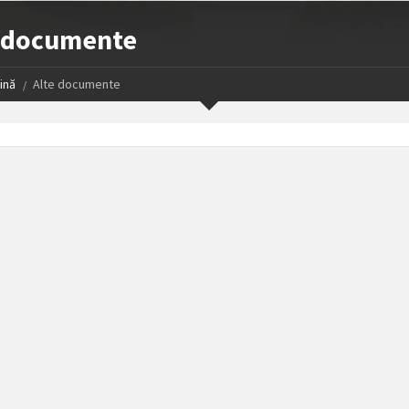
e documente
ină
Alte documente