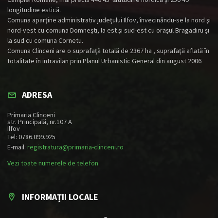
longitudine estică.
Comuna aparţine administrativ judeţului Ilfov, învecinându-se la nord şi
nord-vest cu comuna Domneşti, la est şi sud-est cu oraşul Bragadiru şi
la sud cu comuna Cornetu.
Comuna Clinceni are o suprafaţă totală de 2367 ha , suprafaţă aflată în
totalitate în intravilan prin Planul Urbanistic General din august 2006
ADRESA
Primaria Clinceni
str. Principală, nr.107 A
Ilfov
Tel: 0786.099.925
E-mail:
registratura@primaria-clinceni.ro
Vezi toate numerele de telefon
INFORMAȚII LOCALE