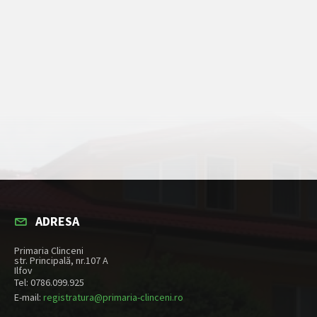
ADRESA
Primaria Clinceni
str. Principală, nr.107 A
Ilfov
Tel: 0786.099.925
E-mail:
registratura@primaria-clinceni.ro