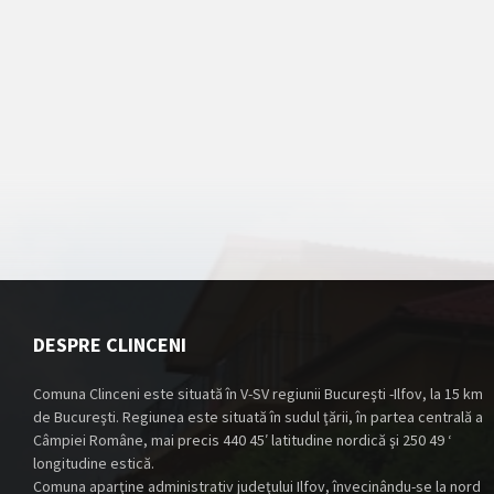
DESPRE CLINCENI
Comuna Clinceni este situată în V-SV regiunii Bucureşti -Ilfov, la 15 km
de Bucureşti. Regiunea este situată în sudul ţării, în partea centrală a
Câmpiei Române, mai precis 440 45′ latitudine nordică şi 250 49 ‘
longitudine estică.
Comuna aparţine administrativ judeţului Ilfov, învecinându-se la nord