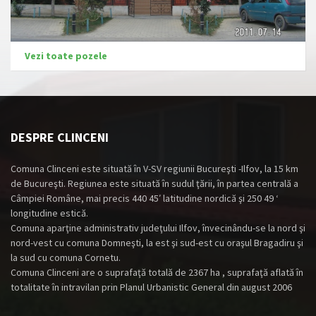
Vezi toate pozele
DESPRE CLINCENI
Comuna Clinceni este situată în V-SV regiunii Bucureşti -Ilfov, la 15 km
de Bucureşti. Regiunea este situată în sudul ţării, în partea centrală a
Câmpiei Române, mai precis 440 45′ latitudine nordică şi 250 49 ‘
longitudine estică.
Comuna aparţine administrativ judeţului Ilfov, învecinându-se la nord şi
nord-vest cu comuna Domneşti, la est şi sud-est cu oraşul Bragadiru şi
la sud cu comuna Cornetu.
Comuna Clinceni are o suprafaţă totală de 2367 ha , suprafaţă aflată în
totalitate în intravilan prin Planul Urbanistic General din august 2006