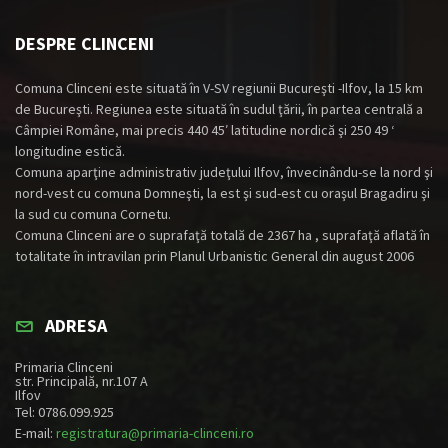
DESPRE CLINCENI
Comuna Clinceni este situată în V-SV regiunii Bucureşti -Ilfov, la 15 km
de Bucureşti. Regiunea este situată în sudul ţării, în partea centrală a
Câmpiei Române, mai precis 440 45′ latitudine nordică şi 250 49 ‘
longitudine estică.
Comuna aparţine administrativ judeţului Ilfov, învecinându-se la nord şi
nord-vest cu comuna Domneşti, la est şi sud-est cu oraşul Bragadiru şi
la sud cu comuna Cornetu.
Comuna Clinceni are o suprafaţă totală de 2367 ha , suprafaţă aflată în
totalitate în intravilan prin Planul Urbanistic General din august 2006
ADRESA
Primaria Clinceni
str. Principală, nr.107 A
Ilfov
Tel: 0786.099.925
E-mail:
registratura@primaria-clinceni.ro