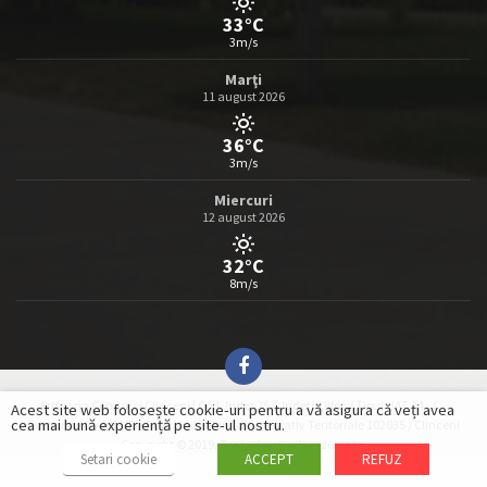
33°C
3m/s
Marţi
11 august 2026
36°C
3m/s
Miercuri
12 august 2026
32°C
8m/s
Primaria Comunei Clinceni | Cod Județ 25 / Județul Ilfov / Tipul UAT 14 - C -
Acest site web folosește cookie-uri pentru a vă asigura că veți avea
cea mai bună experiență pe site-ul nostru.
Comună / Codul SIRUTA al Unităților Administrativ Teritoriale 102035 / Clinceni
Copyright © 2019. Toate drepturile rezervate.
Setari cookie
ACCEPT
REFUZ