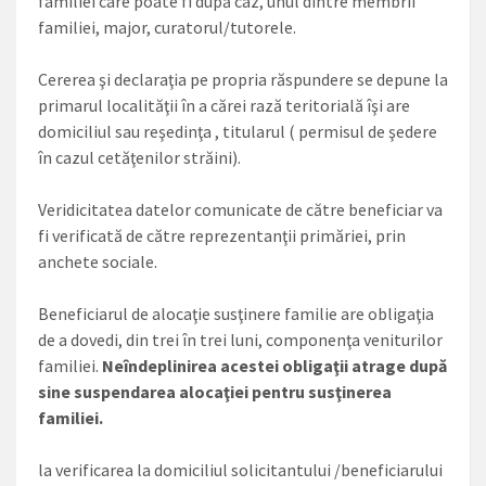
familiei care poate fi după caz, unul dintre membrii
familiei, major, curatorul/tutorele.
Cererea şi declaraţia pe propria răspundere se depune la
primarul localităţii în a cărei rază teritorială îşi are
domiciliul sau reşedinţa , titularul ( permisul de şedere
în cazul cetăţenilor străini).
Veridicitatea datelor comunicate de către beneficiar va
fi verificată de către reprezentanţii primăriei, prin
anchete sociale.
Beneficiarul de alocaţie susţinere familie are obligaţia
de a dovedi, din trei în trei luni, componenţa veniturilor
familiei.
Neîndeplinirea acestei obligaţii atrage după
sine suspendarea alocaţiei pentru susţinerea
familiei.
la verificarea la domiciliul solicitantului /beneficiarului