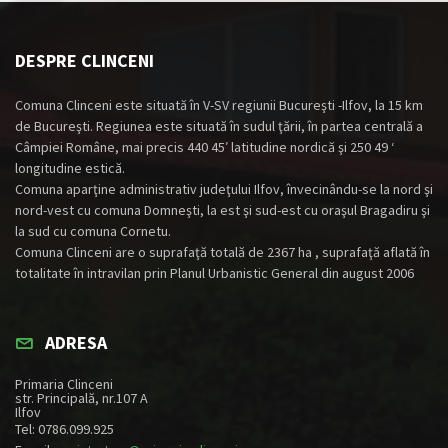
DESPRE CLINCENI
Comuna Clinceni este situată în V-SV regiunii Bucureşti -Ilfov, la 15 km
de Bucureşti. Regiunea este situată în sudul ţării, în partea centrală a
Câmpiei Române, mai precis 440 45′ latitudine nordică şi 250 49 ‘
longitudine estică.
Comuna aparţine administrativ judeţului Ilfov, învecinându-se la nord şi
nord-vest cu comuna Domneşti, la est şi sud-est cu oraşul Bragadiru şi
la sud cu comuna Cornetu.
Comuna Clinceni are o suprafaţă totală de 2367 ha , suprafaţă aflată în
totalitate în intravilan prin Planul Urbanistic General din august 2006
ADRESA
Primaria Clinceni
str. Principală, nr.107 A
Ilfov
Tel: 0786.099.925