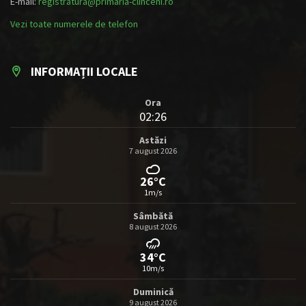
E-mail:
registratura@primaria-clinceni.ro
Vezi toate numerele de telefon
INFORMAȚII LOCALE
Ora
02:26
Astăzi
7 august 2026
26°C
1m/s
Sâmbătă
8 august 2026
34°C
10m/s
Duminică
9 august 2026