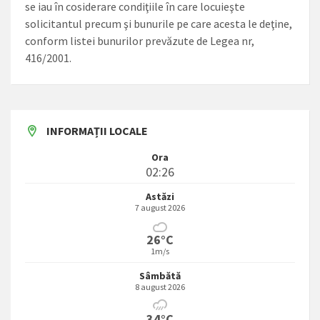
se iau în cosiderare condiţiile în care locuieşte
solicitantul precum şi bunurile pe care acesta le deţine,
conform listei bunurilor prevăzute de Legea nr,
416/2001.
INFORMAȚII LOCALE
Ora
02:26
Astăzi
7 august 2026
26°C
1m/s
Sâmbătă
8 august 2026
34°C