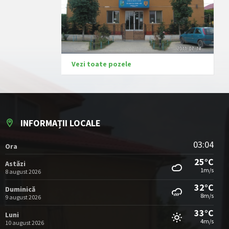
Vezi toate pozele
INFORMAȚII LOCALE
03:04
Ora
25°C
Astăzi
1m/s
8 august 2026
32°C
Duminică
8m/s
9 august 2026
33°C
Luni
4m/s
10 august 2026