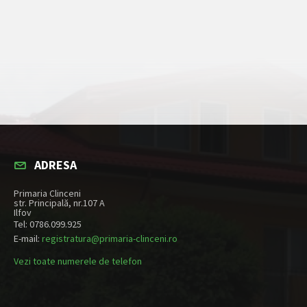
ADRESA
Primaria Clinceni
str. Principală, nr.107 A
Ilfov
Tel: 0786.099.925
E-mail:
registratura@primaria-clinceni.ro
Vezi toate numerele de telefon