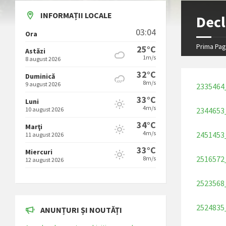
INFORMAȚII LOCALE
Decl
03:04
Ora
Prima Pag
25°C
Astăzi
1m/s
8 august 2026
32°C
Duminică
8m/s
9 august 2026
2335464_
33°C
Luni
4m/s
10 august 2026
2344653
34°C
Marţi
4m/s
2451453
11 august 2026
33°C
Miercuri
2516572
8m/s
12 august 2026
2523568
2524835
ANUNȚURI ȘI NOUTĂȚI