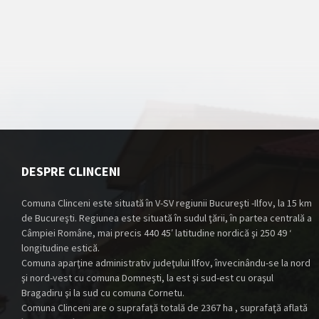
DESPRE CLINCENI
Comuna Clinceni este situată în V-SV regiunii Bucureşti -Ilfov, la 15 km
de Bucureşti. Regiunea este situată în sudul ţării, în partea centrală a
Câmpiei Române, mai precis 440 45′ latitudine nordică şi 250 49 ‘
longitudine estică.
Comuna aparţine administrativ judeţului Ilfov, învecinându-se la nord
şi nord-vest cu comuna Domneşti, la est şi sud-est cu oraşul
Bragadiru şi la sud cu comuna Cornetu.
Comuna Clinceni are o suprafaţă totală de 2367 ha , suprafaţă aflată