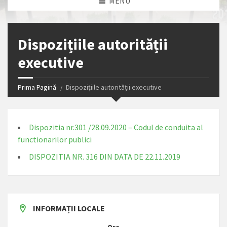
MENU
Dispozițiile autorității
executive
Prima Pagină
Dispozițiile autorității executive
Dispozitia nr.301 /28.09.2020 – Codul de conduita al
functionarilor publici
DISPOZITIA NR. 316 DIN DATA DE 22.11.2019
INFORMAȚII LOCALE
Ora