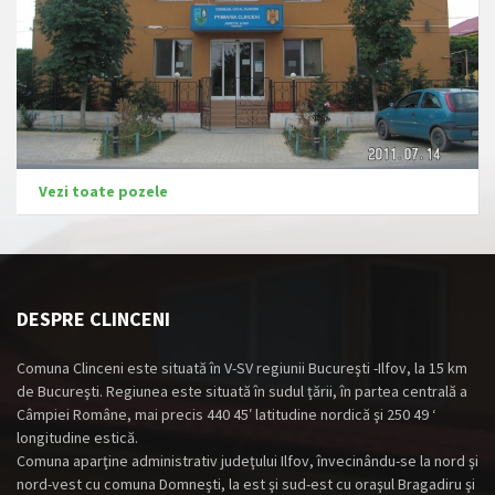
Vezi toate pozele
DESPRE CLINCENI
Comuna Clinceni este situată în V-SV regiunii Bucureşti -Ilfov, la 15 km
de Bucureşti. Regiunea este situată în sudul ţării, în partea centrală a
Câmpiei Române, mai precis 440 45′ latitudine nordică şi 250 49 ‘
longitudine estică.
Comuna aparţine administrativ judeţului Ilfov, învecinându-se la nord şi
nord-vest cu comuna Domneşti, la est şi sud-est cu oraşul Bragadiru şi