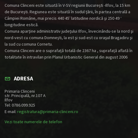
Comuna Clinceni este situată în V-SV regiunii Bucureşti -Ilfov, la 15 km
de Bucureşti. Regiunea este situată în sudul ţării, în partea centrală a
Câmpiei Române, mai precis 440 45′ latitudine nordică şi 250 49 ‘
longitudine estică.
Comuna aparţine administrativ judeţului Ilfov, învecinându-se la nord şi
nord-vest cu comuna Domneşti, la est şi sud-est cu oraşul Bragadiru şi
la sud cu comuna Cornetu.
Comuna Clinceni are o suprafaţă totală de 2367 ha , suprafaţă aflată în
totalitate în intravilan prin Planul Urbanistic General din august 2006
ADRESA
Primaria Clinceni
str. Principală, nr.107 A
Ilfov
Tel: 0786.099.925
E-mail:
registratura@primaria-clinceni.ro
Vezi toate numerele de telefon