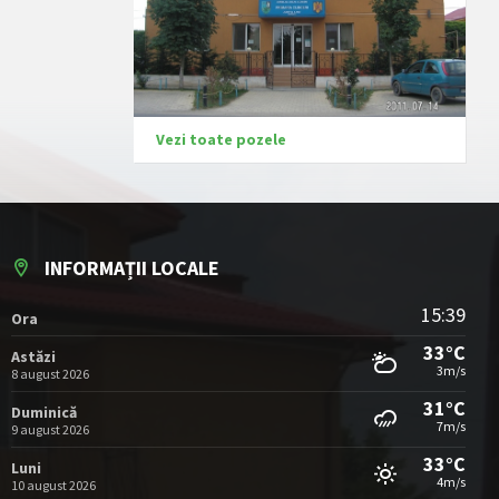
Vezi toate pozele
INFORMAȚII LOCALE
15:39
Ora
33°C
Astăzi
3m/s
8 august 2026
31°C
Duminică
7m/s
9 august 2026
33°C
Luni
4m/s
10 august 2026