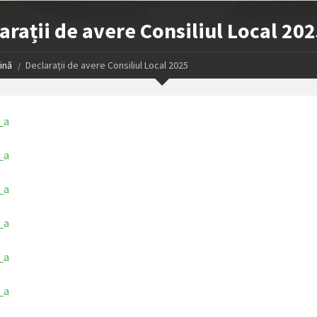
arații de avere Consiliul Local 20
ină
Declarații de avere Consiliul Local 2025
_a
_a
_a
_a
_a
_a