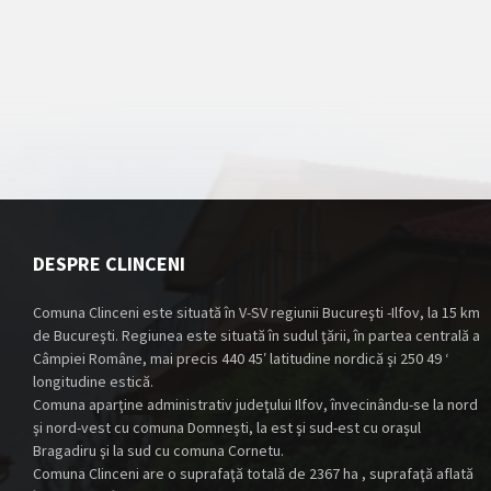
DESPRE CLINCENI
Comuna Clinceni este situată în V-SV regiunii Bucureşti -Ilfov, la 15 km
de Bucureşti. Regiunea este situată în sudul ţării, în partea centrală a
Câmpiei Române, mai precis 440 45′ latitudine nordică şi 250 49 ‘
longitudine estică.
Comuna aparţine administrativ judeţului Ilfov, învecinându-se la nord
şi nord-vest cu comuna Domneşti, la est şi sud-est cu oraşul
Bragadiru şi la sud cu comuna Cornetu.
Comuna Clinceni are o suprafaţă totală de 2367 ha , suprafaţă aflată