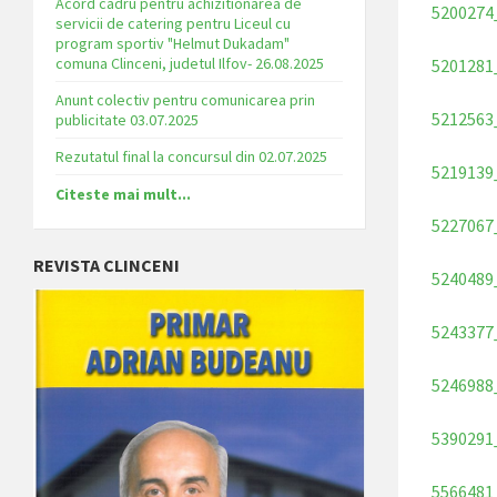
Acord cadru pentru achizitionarea de
5200274
servicii de catering pentru Liceul cu
program sportiv "Helmut Dukadam"
comuna Clinceni, judetul Ilfov- 26.08.2025
5201281
Anunt colectiv pentru comunicarea prin
5212563
publicitate 03.07.2025
Rezutatul final la concursul din 02.07.2025
5219139
Citeste mai mult...
5227067
REVISTA CLINCENI
5240489
5243377
5246988
5390291
5566481