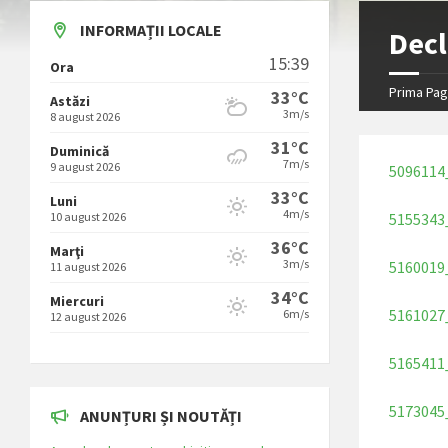
INFORMAȚII LOCALE
Decl
15:39
Ora
Prima Pag
33°C
Astăzi
3m/s
8 august 2026
31°C
Duminică
7m/s
9 august 2026
5096114
33°C
Luni
4m/s
10 august 2026
5155343
36°C
Marţi
3m/s
5160019
11 august 2026
34°C
Miercuri
5161027
6m/s
12 august 2026
5165411
5173045
ANUNȚURI ȘI NOUTĂȚI