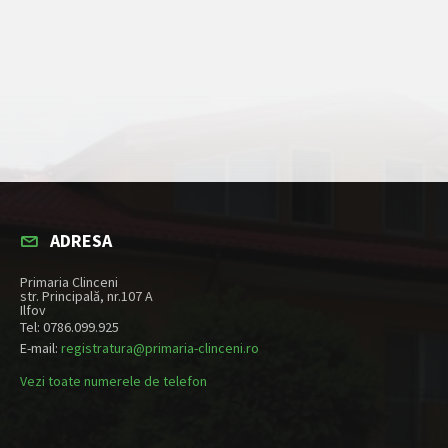
ADRESA
Primaria Clinceni
str. Principală, nr.107 A
Ilfov
Tel: 0786.099.925
E-mail:
registratura@primaria-clinceni.ro
Vezi toate numerele de telefon