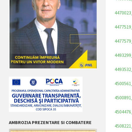
4470023
4477519
4477579
4493299
4493532
4500561
4500891
4504476
AMBROZIA PREZENTARE SI COMBATERE
4508221