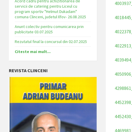
Acord cadru pentru achizitionarea de
4003937
servicii de catering pentru Liceul cu
program sportiv "Helmut Dukadam"
comuna Clinceni, judetul Ilfov- 26.08.2025
4018445
Anunt colectiv pentru comunicarea prin
4022378
publicitate 03.07.2025
Rezutatul final la concursul din 02.07.2025
4022913
Citeste mai mult...
4039494
REVISTA CLINCENI
4050906
4298861
4452398
4452430
4469981