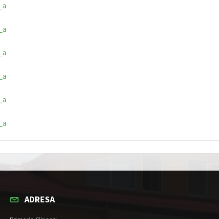
_a
_a
_a
_a
_a
_a
ADRESA