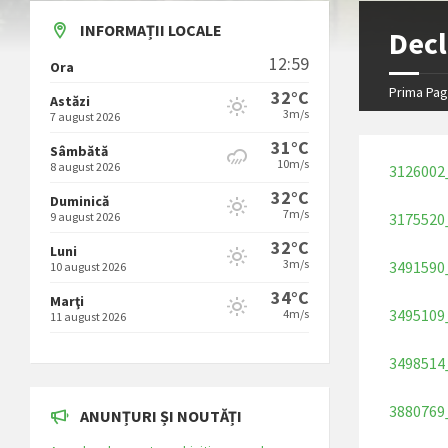
INFORMAȚII LOCALE
Decl
12:59
Ora
Prima Pag
32°C
Astăzi
3m/s
7 august 2026
31°C
Sâmbătă
10m/s
8 august 2026
3126002
32°C
Duminică
7m/s
9 august 2026
3175520
32°C
Luni
3m/s
3491590
10 august 2026
34°C
Marţi
3495109
4m/s
11 august 2026
3498514
3880769
ANUNȚURI ȘI NOUTĂȚI