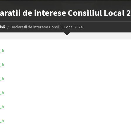
aratii de interese Consiliul Local 
ină
Declaratii de interese Consiliul Local 2024
_a
_a
_a
_a
_a
_a