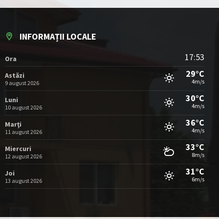
INFORMAȚII LOCALE
17:53
Ora
29°C
Astăzi
4m/s
9 august 2026
30°C
Luni
4m/s
10 august 2026
36°C
Marţi
4m/s
11 august 2026
33°C
Miercuri
8m/s
12 august 2026
31°C
Joi
6m/s
13 august 2026