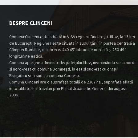
DESPRE CLINCENI
Comuna Clinceni este situată în V-SV regiunii Bucureşti -Ilfov, la 15 km
de Bucureşti. Regiunea este situată în sudul ţării, în partea centrală a
Câmpiei Române, mai precis 440 45′ latitudine nordică şi 250 49 ‘
longitudine estică.
Comuna aparţine administrativ judeţului Ilfov, învecinându-se la nord
şi nord-vest cu comuna Domneşti, la est şi sud-est cu oraşul
Bragadiru şi la sud cu comuna Cornetu.
Comuna Clinceni are o suprafaţă totală de 2367 ha , suprafaţă aflată
în totalitate în intravilan prin Planul Urbanistic General din august
2006