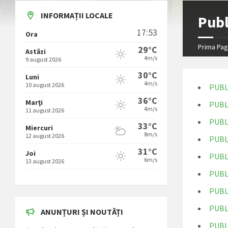
INFORMAȚII LOCALE
Publ
17:53
Ora
Prima Pag
29°C
Astăzi
4m/s
9 august 2026
30°C
Luni
4m/s
10 august 2026
PUBL
36°C
Marţi
PUBL
4m/s
11 august 2026
PUBL
33°C
Miercuri
8m/s
12 august 2026
PUBL
31°C
Joi
PUBL
6m/s
13 august 2026
PUBL
PUBL
PUBL
ANUNȚURI ȘI NOUTĂȚI
PUBL