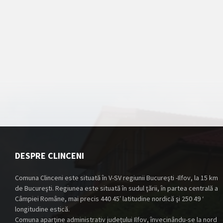
DESPRE CLINCENI
Comuna Clinceni este situată în V-SV regiunii Bucureşti -Ilfov, la 15 km
de Bucureşti. Regiunea este situată în sudul ţării, în partea centrală a
Câmpiei Române, mai precis 440 45′ latitudine nordică şi 250 49 ‘
longitudine estică.
Comuna aparţine administrativ judeţului Ilfov, învecinându-se la nord