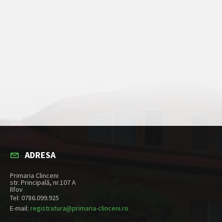
ADRESA
Primaria Clinceni
str. Principală, nr.107 A
Ilfov
Tel: 0786.099.925
E-mail:
registratura@primaria-clinceni.ro