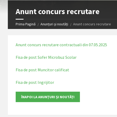
Anunt concurs recrutare
Prima Pagină
Anunțuri și noutăți
Anunt concurs recrutare
Anunt concurs recrutare contractuali din 07.05.2025
Fisa de post Sofer Microbuz Scolar
Fisa de post Muncitor calificat
Fisa de post Ingrijitor