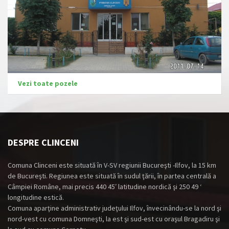
Vezi toate pozele
DESPRE CLINCENI
Comuna Clinceni este situată în V-SV regiunii Bucureşti -Ilfov, la 15 km
de Bucureşti. Regiunea este situată în sudul ţării, în partea centrală a
Câmpiei Române, mai precis 440 45′ latitudine nordică şi 250 49 ‘
longitudine estică.
Comuna aparţine administrativ judeţului Ilfov, învecinându-se la nord şi
nord-vest cu comuna Domneşti, la est şi sud-est cu oraşul Bragadiru şi