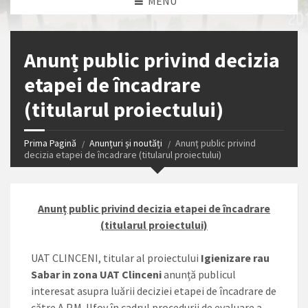
MENU
Anunț public privind decizia
etapei de încadrare
(titularul proiectului)
Prima Pagină
Anunțuri și noutăți
Anunț public privind
decizia etapei de încadrare (titularul proiectului)
Anunț public privind decizia etapei de încadrare
(titularul proiectului)
UAT CLINCENI, titular al proiectului
I
gienizare rau
Sabar in zona UAT Clinceni
anunță publicul
interesat asupra luării deciziei etapei de încadrare de
către A.P.M. Ilfov în cadrul procedurii de evaluare a