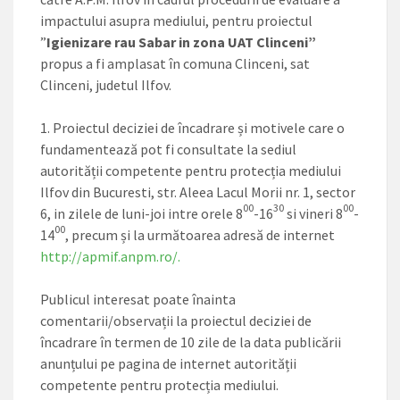
impactului asupra mediului, pentru proiectul
”
I
gienizare rau Sabar in zona UAT Clinceni”
propus a fi amplasat în comuna Clinceni, sat
Clinceni, judetul Ilfov.
Proiectul deciziei de încadrare și motivele care o
fundamentează pot fi consultate la sediul
autorității competente pentru protecția mediului
Ilfov din Bucuresti, str. Aleea Lacul Morii nr. 1, sector
00
30
00
6, in zilele de luni-joi intre orele 8
-16
si vineri 8
-
00
14
, precum și la următoarea adresă de internet
http://apmif.anpm.ro/.
Publicul interesat poate înainta
comentarii/observații la proiectul deciziei de
încadrare în termen de 10 zile de la data publicării
anunțului pe pagina de internet autorității
competente pentru protecția mediului.