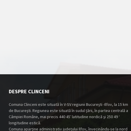
DESPRE CLINCENI
Comuna Clinceni este situată în V-SV regiunii Bucureşti -Ilfov, la 15 km
de Bucureşti. Regiunea este situată în sudul ţării, în partea centrală a
Câmpiei Române, mai precis 440 45′ latitudine nordică şi 250 49 ‘
longitudine estică.
Comuna aparţine administrativ judeţului Ilfov, învecinându-se la nord