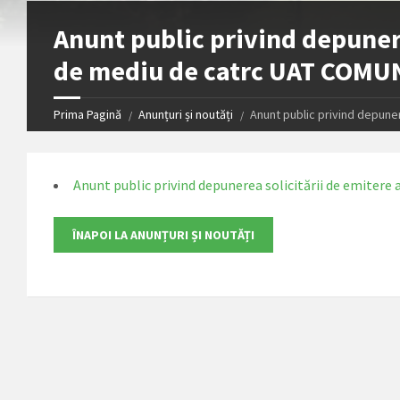
Anunt public privind depunere
de mediu de catrc UAT COMU
Prima Pagină
Anunțuri și noutăți
Anunt public privind depune
Anunt public privind depunerea solicitării de emiter