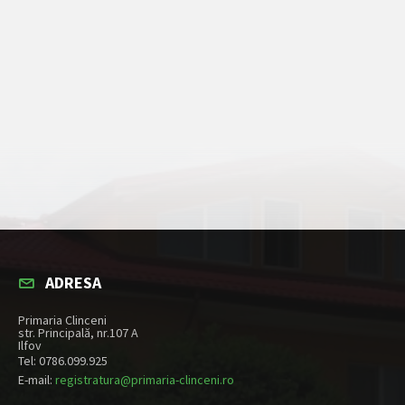
ADRESA
Primaria Clinceni
str. Principală, nr.107 A
Ilfov
Tel: 0786.099.925
E-mail:
registratura@primaria-clinceni.ro