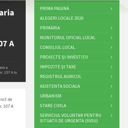
PRIMA PAGINĂ
aria
ALEGERI LOCALE 2020
PRIMĂRIA
MONITORUL OFICIAL LOCAL
07 A
CONSILIUL LOCAL
PROIECTE ȘI INVESTIȚII
IMPOZITE ȘI TAXE
eni a
r. 107 A in
REGISTRUL AGRICOL
ASISTENTA SOCIALA
URBANISM
unct de
STARE CIVILA
. 107 A
SERVICIUL VOLUNTAR PENTRU
SITUATII DE URGENTA (SVSU)