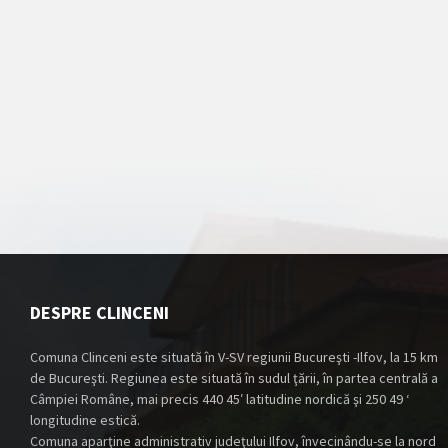
DESPRE CLINCENI
Comuna Clinceni este situată în V-SV regiunii Bucureşti -Ilfov, la 15 km
de Bucureşti. Regiunea este situată în sudul ţării, în partea centrală a
Câmpiei Române, mai precis 440 45′ latitudine nordică şi 250 49 ‘
longitudine estică.
Comuna aparţine administrativ judeţului Ilfov, învecinându-se la nord