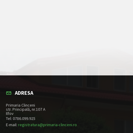
ADRESA
Primaria Clinceni
str. Principală, nr.107 A
Ilfov
Tel: 0786.099.925
E-mail:
registratura@primaria-clinceni.ro