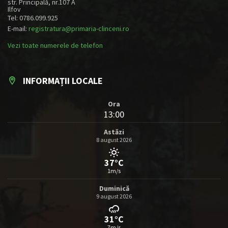
str. Principală, nr.107 A
Ilfov
Tel: 0786.099.925
E-mail:
registratura@primaria-clinceni.ro
Vezi toate numerele de telefon
INFORMAȚII LOCALE
Ora
13:00
Astăzi
8 august 2026
37°C
1m/s
Duminică
9 august 2026
31°C
7m/s