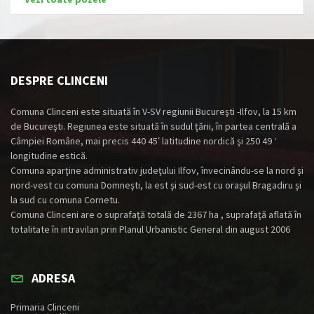
DESPRE CLINCENI
Comuna Clinceni este situată în V-SV regiunii Bucureşti -Ilfov, la 15 km
de Bucureşti. Regiunea este situată în sudul ţării, în partea centrală a
Câmpiei Române, mai precis 440 45′ latitudine nordică şi 250 49 ‘
longitudine estică.
Comuna aparţine administrativ judeţului Ilfov, învecinându-se la nord şi
nord-vest cu comuna Domneşti, la est şi sud-est cu oraşul Bragadiru şi
la sud cu comuna Cornetu.
Comuna Clinceni are o suprafaţă totală de 2367 ha , suprafaţă aflată în
totalitate în intravilan prin Planul Urbanistic General din august 2006
ADRESA
Primaria Clinceni