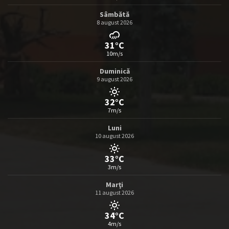
Sâmbătă
8 august 2026
31°C
10m/s
Duminică
9 august 2026
32°C
7m/s
Luni
10 august 2026
33°C
3m/s
Marţi
11 august 2026
34°C
4m/s