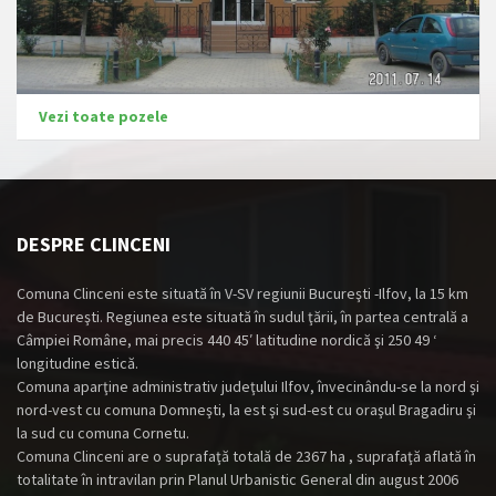
Vezi toate pozele
DESPRE CLINCENI
Comuna Clinceni este situată în V-SV regiunii Bucureşti -Ilfov, la 15 km
de Bucureşti. Regiunea este situată în sudul ţării, în partea centrală a
Câmpiei Române, mai precis 440 45′ latitudine nordică şi 250 49 ‘
longitudine estică.
Comuna aparţine administrativ judeţului Ilfov, învecinându-se la nord şi
nord-vest cu comuna Domneşti, la est şi sud-est cu oraşul Bragadiru şi
la sud cu comuna Cornetu.
Comuna Clinceni are o suprafaţă totală de 2367 ha , suprafaţă aflată în
totalitate în intravilan prin Planul Urbanistic General din august 2006