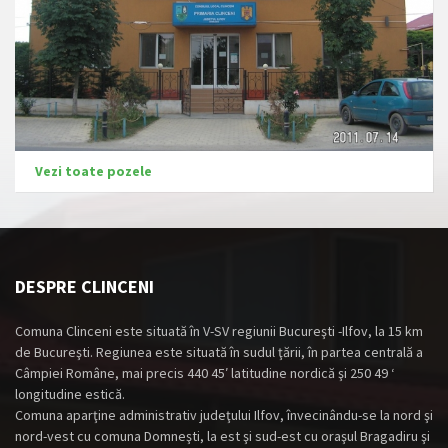
Vezi toate pozele
DESPRE CLINCENI
Comuna Clinceni este situată în V-SV regiunii Bucureşti -Ilfov, la 15 km
de Bucureşti. Regiunea este situată în sudul ţării, în partea centrală a
Câmpiei Române, mai precis 440 45′ latitudine nordică şi 250 49 ‘
longitudine estică.
Comuna aparţine administrativ judeţului Ilfov, învecinându-se la nord şi
nord-vest cu comuna Domneşti, la est şi sud-est cu oraşul Bragadiru şi