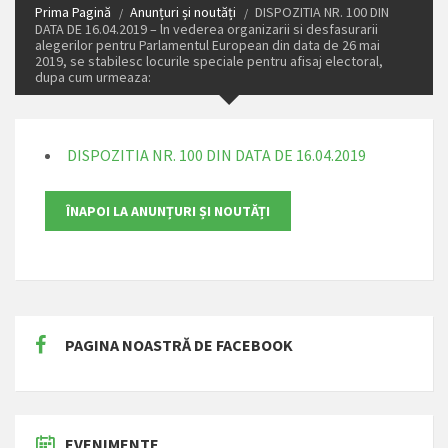
Prima Pagină
Anunțuri și noutăți
DISPOZITIA NR. 100 DIN
DATA DE 16.04.2019 – ln vederea organizarii si desfasurarii
alegerilor pentru Parlamentul European din data de 26 mai
2019, se stabilesc locurile speciale pentru afisaj electoral,
dupa cum urmeaza:
DISPOZITIA NR. 100 DIN DATA DE 16.04.2019
PAGINA NOASTRĂ DE FACEBOOK
EVENIMENTE