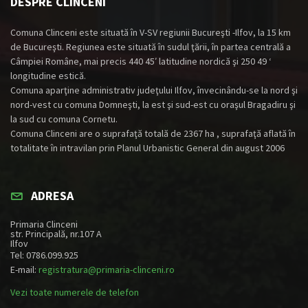
DESPRE CLINCENI
Comuna Clinceni este situată în V-SV regiunii Bucureşti -Ilfov, la 15 km
de Bucureşti. Regiunea este situată în sudul ţării, în partea centrală a
Câmpiei Române, mai precis 440 45′ latitudine nordică şi 250 49 ‘
longitudine estică.
Comuna aparţine administrativ judeţului Ilfov, învecinându-se la nord şi
nord-vest cu comuna Domneşti, la est şi sud-est cu oraşul Bragadiru şi
la sud cu comuna Cornetu.
Comuna Clinceni are o suprafaţă totală de 2367 ha , suprafaţă aflată în
totalitate în intravilan prin Planul Urbanistic General din august 2006
ADRESA
Primaria Clinceni
str. Principală, nr.107 A
Ilfov
Tel: 0786.099.925
E-mail:
registratura@primaria-clinceni.ro
Vezi toate numerele de telefon