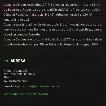
Comuna Clinceni este situată în V-SV regiunii Bucureşti -Ilfov, la 15 km
de Bucureşti. Regiunea este situată în sudul ţării, în partea centrală a
Câmpiei Române, mai precis 440 45′ latitudine nordică şi 250 49 ‘
longitudine estică.
Comuna aparţine administrativ judeţului Ilfov, învecinându-se la nord şi
nord-vest cu comuna Domneşti, la est şi sud-est cu oraşul Bragadiru şi
la sud cu comuna Cornetu.
Comuna Clinceni are o suprafaţă totală de 2367 ha , suprafaţă aflată în
totalitate în intravilan prin Planul Urbanistic General din august 2006
ADRESA
Primaria Clinceni
str. Principală, nr.107 A
Ilfov
Tel: 0786.099.925
E-mail:
registratura@primaria-clinceni.ro
Vezi toate numerele de telefon