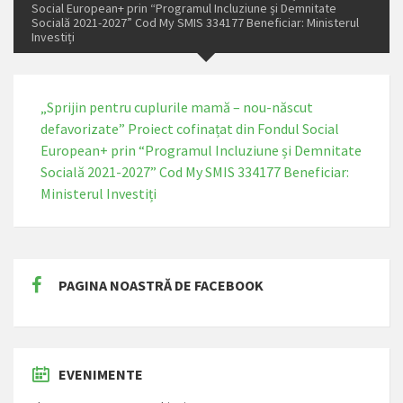
Social European+ prin “Programul Incluziune și Demnitate
Socială 2021-2027” Cod My SMIS 334177 Beneficiar: Ministerul
Investiți
„Sprijin pentru cuplurile mamă – nou-născut
defavorizate” Proiect cofinațat din Fondul Social
European+ prin “Programul Incluziune și Demnitate
Socială 2021-2027” Cod My SMIS 334177 Beneficiar:
Ministerul Investiți
PAGINA NOASTRĂ DE FACEBOOK
EVENIMENTE