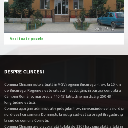
Vezi toate pozele
DESPRE CLINCENI
Comuna Clinceni este situată în V-SV regiunii Bucureşti -Ilfov, la 15 km
de Bucureşti. Regiunea este situată în sudul ţării, în partea centrală a
Câmpiei Române, mai precis 440 45′ latitudine nordică şi 250 49 ‘
longitudine estică.
Comuna aparţine administrativ judeţului Ilfov, învecinându-se la nord şi
nord-vest cu comuna Domneşti, la est şi sud-est cu oraşul Bragadiru şi
la sud cu comuna Cornetu.
Comuna Clinceni are o suprafaţă totală de 2367 ha , suprafaţă aflată în