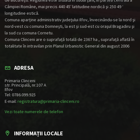
Câmpiei Române, mai precis 440 45′ latitudine nordică şi 250 49 ‘
longitudine estică.
Comuna aparţine administrativ judeţului Ilfov, învecinându-se la nord şi
nord-vest cu comuna Domneşti, la est şi sud-est cu oraşul Bragadiru şi
la sud cu comuna Cornetu.
Comuna Clinceni are o suprafaţă totală de 2367 ha , suprafaţă aflată în
totalitate în intravilan prin Planul Urbanistic General din august 2006
ADRESA
Primaria Clinceni
str. Principală, nr.107 A
Ilfov
Tel: 0786.099.925
E-mail:
registratura@primaria-clinceni.ro
Vezi toate numerele de telefon
INFORMAȚII LOCALE