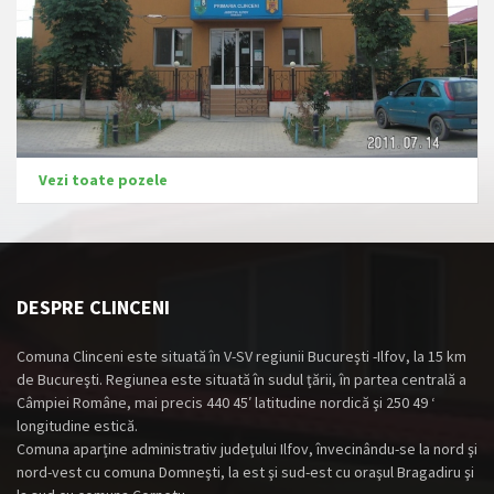
Vezi toate pozele
DESPRE CLINCENI
Comuna Clinceni este situată în V-SV regiunii Bucureşti -Ilfov, la 15 km
de Bucureşti. Regiunea este situată în sudul ţării, în partea centrală a
Câmpiei Române, mai precis 440 45′ latitudine nordică şi 250 49 ‘
longitudine estică.
Comuna aparţine administrativ judeţului Ilfov, învecinându-se la nord şi
nord-vest cu comuna Domneşti, la est şi sud-est cu oraşul Bragadiru şi