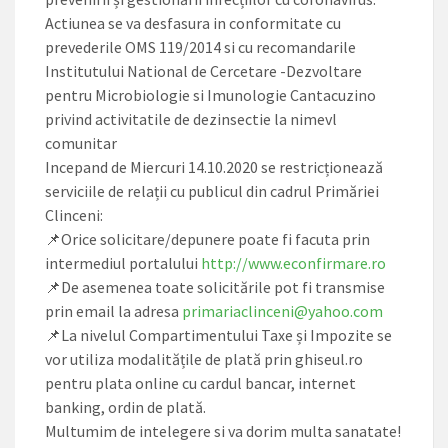
Actiunea se va desfasura in conformitate cu
prevederile OMS 119/2014 si cu recomandarile
Institutului National de Cercetare -Dezvoltare
pentru Microbiologie si Imunologie Cantacuzino
privind activitatile de dezinsectie la nimevl
comunitar
Incepand de Miercuri 14.10.2020 se restricționează
serviciile de relații cu publicul din cadrul Primăriei
Clinceni:
📌Orice solicitare/depunere poate fi facuta prin
intermediul portalului
http://www.econfirmare.ro
📌De asemenea toate solicitările pot fi transmise
prin email la adresa
primariaclinceni@yahoo.com
📌La nivelul Compartimentului Taxe și Impozite se
vor utiliza modalitățile de plată prin ghiseul.ro
pentru plata online cu cardul bancar, internet
banking, ordin de plată.
Multumim de intelegere si va dorim multa sanatate!