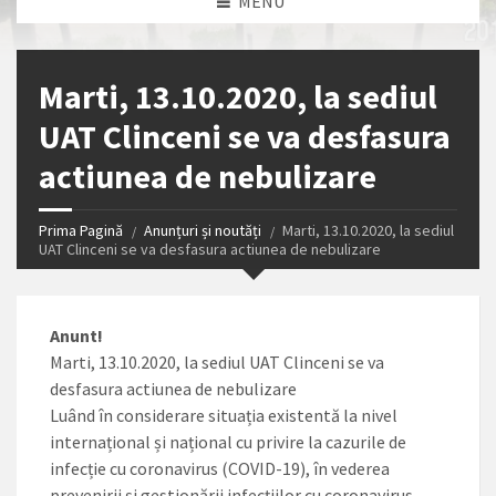
MENU
Marti, 13.10.2020, la sediul
UAT Clinceni se va desfasura
actiunea de nebulizare
Prima Pagină
Anunțuri și noutăți
Marti, 13.10.2020, la sediul
UAT Clinceni se va desfasura actiunea de nebulizare
Anunt!
Marti, 13.10.2020, la sediul UAT Clinceni se va
desfasura actiunea de nebulizare
Luând în considerare situația existentă la nivel
internațional și național cu privire la cazurile de
infecție cu coronavirus (COVID-19), în vederea
prevenirii și gestionării infecțiilor cu coronavirus.