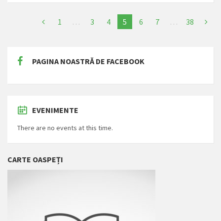
1
…
3
4
5
6
7
…
38
PAGINA NOASTRĂ DE FACEBOOK
EVENIMENTE
There are no events at this time.
CARTE OASPEȚI