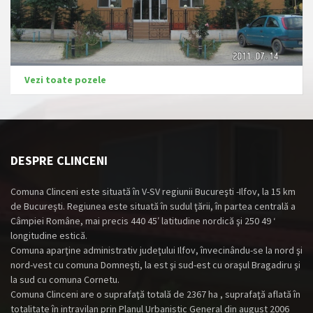
Vezi toate pozele
DESPRE CLINCENI
Comuna Clinceni este situată în V-SV regiunii Bucureşti -Ilfov, la 15 km
de Bucureşti. Regiunea este situată în sudul ţării, în partea centrală a
Câmpiei Române, mai precis 440 45′ latitudine nordică şi 250 49 ‘
longitudine estică.
Comuna aparţine administrativ judeţului Ilfov, învecinându-se la nord şi
nord-vest cu comuna Domneşti, la est şi sud-est cu oraşul Bragadiru şi
la sud cu comuna Cornetu.
Comuna Clinceni are o suprafaţă totală de 2367 ha , suprafaţă aflată în
totalitate în intravilan prin Planul Urbanistic General din august 2006