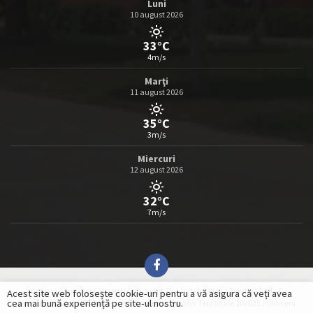
Luni
10 august 2026
33°C
4m/s
Marţi
11 august 2026
35°C
3m/s
Miercuri
12 august 2026
32°C
7m/s
Primaria Comunei Clinceni | Cod Județ 25 / Județul Ilfov / Tipul UAT 14 - C -
Acest site web folosește cookie-uri pentru a vă asigura că veți avea
cea mai bună experiență pe site-ul nostru.
Comună / Codul SIRUTA al Unităților Administrativ Teritoriale 102035 / Clinceni