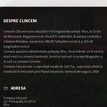
DESPRE CLINCENI
Comuna Clinceni este situată în V-SV regiunii Bucureşti -Ilfov, la 15 km
de Bucureşti. Regiunea este situată în sudul ţării, în partea centrală a
Câmpiei Române, mai precis 440 45′ latitudine nordică şi 250 49 ‘
longitudine estică.
Comuna aparţine administrativ judeţului Ilfov, învecinându-se la nord şi
nord-vest cu comuna Domneşti, la est şi sud-est cu oraşul Bragadiru şi
la sud cu comuna Cornetu.
Comuna Clinceni are o suprafaţă totală de 2367 ha , suprafaţă aflată în
totalitate în intravilan prin Planul Urbanistic General din august 2006
ADRESA
Primaria Clinceni
str. Principală, nr.107 A
Ilfov