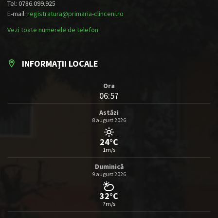
Tel: 0786.099.925
E-mail:
registratura@primaria-clinceni.ro
Vezi toate numerele de telefon
INFORMAȚII LOCALE
Ora
06:57
Astăzi
8 august 2026
24°C
1m/s
Duminică
9 august 2026
32°C
7m/s