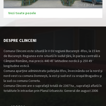
Vezi toate pozele
DESPRE CLINCENI
Comuna Clinceni este situată în V-SV regiunii Bucureşti -Ilfov, la 15 km
de Bucureşti. Regiunea este situată în sudul ţării, în partea centrală a
Câmpiei Române, mai precis 440 45′ latitudine nordică şi 250 49 ‘
longitudine estică.
Comuna aparţine administrativ judeţului Ilfov, învecinându-se la nord şi
nord-vest cu comuna Domneşti, la est şi sud-est cu oraşul Bragadiru şi
la sud cu comuna Cornetu.
Comuna Clinceni are o suprafaţă totală de 2367 ha , suprafaţă aflată în
totalitate în intravilan prin Planul Urbanistic General din august 2006