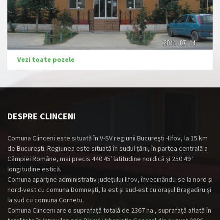
Vezi toate pozele
DESPRE CLINCENI
Comuna Clinceni este situată în V-SV regiunii Bucureşti -Ilfov, la 15 km
de Bucureşti. Regiunea este situată în sudul ţării, în partea centrală a
Câmpiei Române, mai precis 440 45′ latitudine nordică şi 250 49 ‘
longitudine estică.
Comuna aparţine administrativ judeţului Ilfov, învecinându-se la nord şi
nord-vest cu comuna Domneşti, la est şi sud-est cu oraşul Bragadiru şi
la sud cu comuna Cornetu.
Comuna Clinceni are o suprafaţă totală de 2367 ha , suprafaţă aflată în