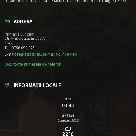
totalitate în intravilan prin Planul Urbanistic General din august 2006
ADRESA
Primaria Clinceni
str. Principală, nr.107 A
Ilfov
Tel: 0786.099.925
E-mail:
registratura@primaria-clinceni.ro
Vezi toate numerele de telefon
INFORMAȚII LOCALE
Ora
03:43
Astăzi
9 august 2026
22°C