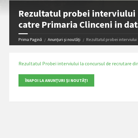
Rezultatul probei interviului
catre Primaria Clinceni in da
Prima Pagină
Anunțuri și noutăți
Rezultatul probei interviului
Rezultatul Probei interviului la concursul de recrutare di