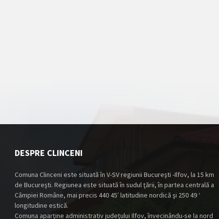
DESPRE CLINCENI
Comuna Clinceni este situată în V-SV regiunii Bucureşti -Ilfov, la 15 km
de Bucureşti. Regiunea este situată în sudul ţării, în partea centrală a
Câmpiei Române, mai precis 440 45′ latitudine nordică şi 250 49 ‘
longitudine estică.
Comuna aparţine administrativ judeţului Ilfov, învecinându-se la nord