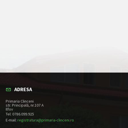
ADRESA
Primaria Clinceni
str. Principală, nr.107 A
Ilfov
Tel: 0786.099.925
E-mail:
registratura@primaria-clinceni.ro