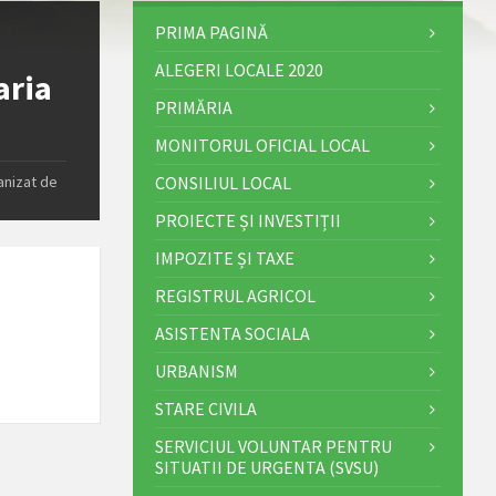
PRIMA PAGINĂ
ALEGERI LOCALE 2020
aria
PRIMĂRIA
MONITORUL OFICIAL LOCAL
anizat de
CONSILIUL LOCAL
PROIECTE ȘI INVESTIȚII
IMPOZITE ȘI TAXE
REGISTRUL AGRICOL
ASISTENTA SOCIALA
URBANISM
STARE CIVILA
SERVICIUL VOLUNTAR PENTRU
SITUATII DE URGENTA (SVSU)