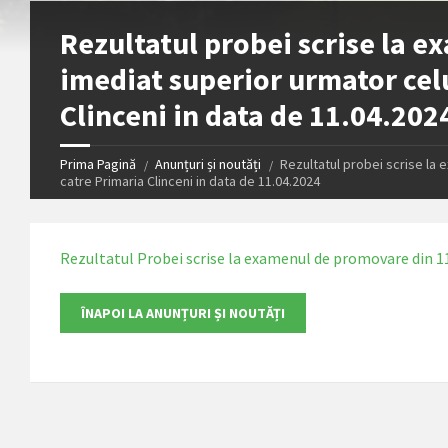
Rezultatul probei scrise la 
imediat superior urmator celu
Clinceni in data de 11.04.202
Prima Pagină
Anunțuri și noutăți
Rezultatul probei scrise la
catre Primaria Clinceni in data de 11.04.2024
Rezultatul Probei scrise la examenul de promovare din 1