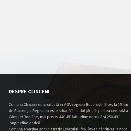
DESPRE CLINCENI
Comuna Clinceni este situată în V-SV regiunii Bucureşti -Ilfov, la 15 km
de Bucureşti. Regiunea este situată în sudul ţării, în partea centrală a
Câmpiei Române, mai precis 440 45′ latitudine nordică şi 250 49 ‘
longitudine estică.
Comuna aparţine administrativ judeţului Ilfov, învecinându-se la nord