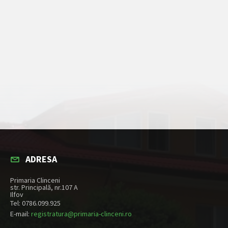
ADRESA
Primaria Clinceni
str. Principală, nr.107 A
Ilfov
Tel: 0786.099.925
E-mail:
registratura@primaria-clinceni.ro