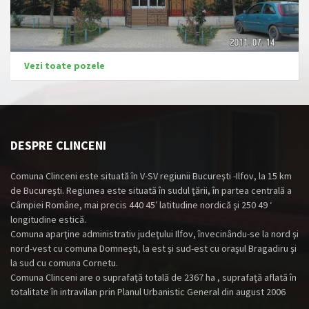
Vezi toate pozele
DESPRE CLINCENI
Comuna Clinceni este situată în V-SV regiunii Bucureşti -Ilfov, la 15 km
de Bucureşti. Regiunea este situată în sudul ţării, în partea centrală a
Câmpiei Române, mai precis 440 45′ latitudine nordică şi 250 49 ‘
longitudine estică.
Comuna aparţine administrativ judeţului Ilfov, învecinându-se la nord şi
nord-vest cu comuna Domneşti, la est şi sud-est cu oraşul Bragadiru şi
la sud cu comuna Cornetu.
Comuna Clinceni are o suprafaţă totală de 2367 ha , suprafaţă aflată în
totalitate în intravilan prin Planul Urbanistic General din august 2006