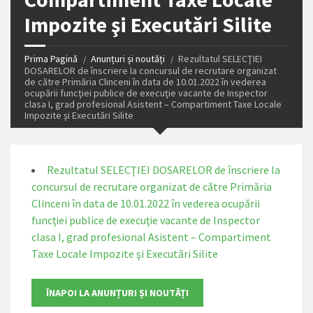
Impozite şi Executări Silite
Prima Pagină
Anunțuri și noutăți
Rezultatul SELECŢIEI
DOSARELOR de înscriere la concursul de recrutare organizat
de către Primăria Clinceni în data de 10.01.2022 în vederea
ocupării funcţiei publice de execuţie vacante de Inspector
clasa I, grad profesional Asistent – Compartiment Taxe Locale
Impozite şi Executări Silite
Rezultatul SELECŢIEI DOSARELOR de înscriere la
concursul de recrutare organizat de către Primăria
Clinceni în data de 10.01.2022 în vederea ocupării
funcţiei publice de execuţie vacante de Inspector
clasa I, grad profesional Asistent – Compartiment
Taxe Locale Impozite şi Executări Silite