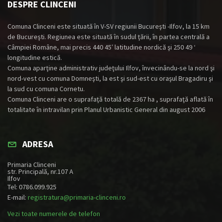
DESPRE CLINCENI
Comuna Clinceni este situată în V-SV regiunii Bucureşti -Ilfov, la 15 km
de Bucureşti. Regiunea este situată în sudul ţării, în partea centrală a
Câmpiei Române, mai precis 440 45′ latitudine nordică şi 250 49 ‘
longitudine estică.
Comuna aparţine administrativ judeţului Ilfov, învecinându-se la nord şi
nord-vest cu comuna Domneşti, la est şi sud-est cu oraşul Bragadiru şi
la sud cu comuna Cornetu.
Comuna Clinceni are o suprafaţă totală de 2367 ha , suprafaţă aflată în
totalitate în intravilan prin Planul Urbanistic General din august 2006
ADRESA
Primaria Clinceni
str. Principală, nr.107 A
Ilfov
Tel: 0786.099.925
E-mail:
registratura@primaria-clinceni.ro
Vezi toate numerele de telefon