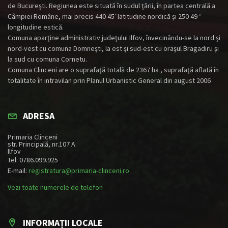
de Bucureşti. Regiunea este situată în sudul ţării, în partea centrală a
Câmpiei Române, mai precis 440 45′ latitudine nordică şi 250 49 ‘
longitudine estică.
Comuna aparţine administrativ judeţului Ilfov, învecinându-se la nord şi
nord-vest cu comuna Domneşti, la est şi sud-est cu oraşul Bragadiru şi
la sud cu comuna Cornetu.
Comuna Clinceni are o suprafaţă totală de 2367 ha , suprafaţă aflată în
totalitate în intravilan prin Planul Urbanistic General din august 2006
ADRESA
Primaria Clinceni
str. Principală, nr.107 A
Ilfov
Tel: 0786.099.925
E-mail:
registratura@primaria-clinceni.ro
Vezi toate numerele de telefon
INFORMAȚII LOCALE