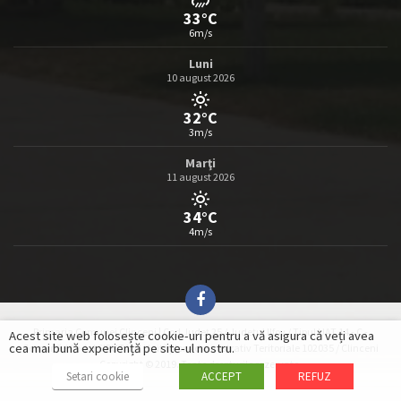
33°C
6m/s
Luni
10 august 2026
32°C
3m/s
Marţi
11 august 2026
34°C
4m/s
Primaria Comunei Clinceni | Cod Județ 25 / Județul Ilfov / Tipul UAT 14 - C -
Acest site web folosește cookie-uri pentru a vă asigura că veți avea
cea mai bună experiență pe site-ul nostru.
Comună / Codul SIRUTA al Unităților Administrativ Teritoriale 102035 / Clinceni
Copyright © 2019. Toate drepturile rezervate.
Setari cookie
ACCEPT
REFUZ