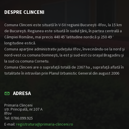
DESPRE CLINCENI
Comuna Clinceni este situată în V-SV regiunii Bucureşti -Ilfov, la 15 km
de Bucureşti. Regiunea este situată în sudul ţării, în partea centrală a
Câmpiei Române, mai precis 440 45′ latitudine nordică şi 250 49 ‘
longitudine estică.
Comuna aparţine administrativ judeţului Ilfov, învecinându-se la nord şi
nord-vest cu comuna Domneşti, la est şi sud-est cu oraşul Bragadiru şi
la sud cu comuna Cornetu.
Comuna Clinceni are o suprafaţă totală de 2367 ha , suprafaţă aflată în
totalitate în intravilan prin Planul Urbanistic General din august 2006
ADRESA
Primaria Clinceni
str. Principală, nr.107 A
Ilfov
Tel: 0786.099.925
E-mail:
registratura@primaria-clinceni.ro