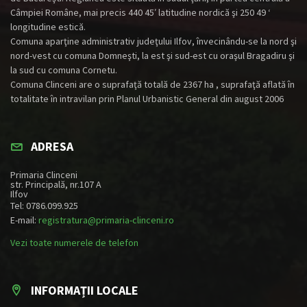
Câmpiei Române, mai precis 440 45′ latitudine nordică şi 250 49 ‘
longitudine estică.
Comuna aparţine administrativ judeţului Ilfov, învecinându-se la nord şi
nord-vest cu comuna Domneşti, la est şi sud-est cu oraşul Bragadiru şi
la sud cu comuna Cornetu.
Comuna Clinceni are o suprafaţă totală de 2367 ha , suprafaţă aflată în
totalitate în intravilan prin Planul Urbanistic General din august 2006
ADRESA
Primaria Clinceni
str. Principală, nr.107 A
Ilfov
Tel: 0786.099.925
E-mail:
registratura@primaria-clinceni.ro
Vezi toate numerele de telefon
INFORMAȚII LOCALE